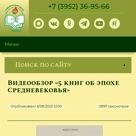
Перейти
+7 (3952) 36-95-66
к
основному
содержанию
Меню
Поиск по сайту
Видеообзор «5 книг об эпохе
Средневековья»
Опубликовано 6/08/2025 13:00
13897 просмотров