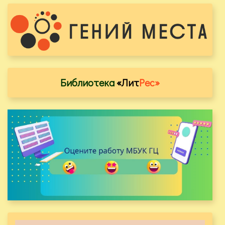
Библиотека
«Лит
Рес»