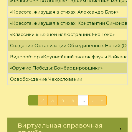
«Человечество обладает одним поистине мощным о
«Красота, живущая в стихах: Александр Блок»
«Красота, живущая в стихах: Константин Симонов»
«Классики книжной иллюстрации: Еко Токо»
Создание Организации Объединённых Наций (ОО
Видеообзор «Крупнейший знаток фауны Байкала»
«Оружие Победы: Бомбардировщики»
Освобождение Чехословакии
1
2
3
4
5
…
›
»
Виртуальная справочная