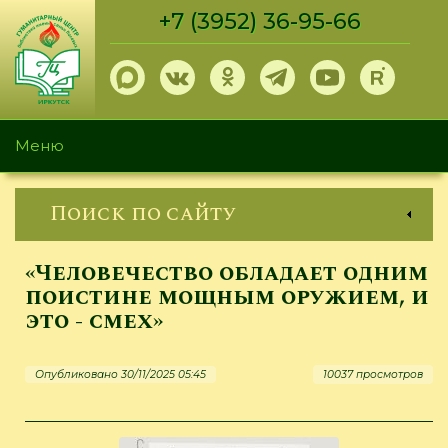
Перейти
+7 (3952) 36-95-66
к
основному
содержанию
Меню
Поиск по сайту
«Человечество обладает одним
поистине мощным оружием, и
это - смех»
Опубликовано 30/11/2025 05:45
10037 просмотров