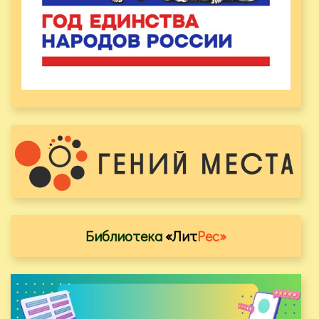
Библиотека
«Лит
Рес»