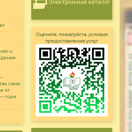
ет
Оцените, пожалуйста, условия
предоставления услуг
ий» к
ждения
 —
так сама:
е от
 — горе