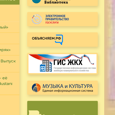
мый»
иряк»
 Выпуск
- её
ustani