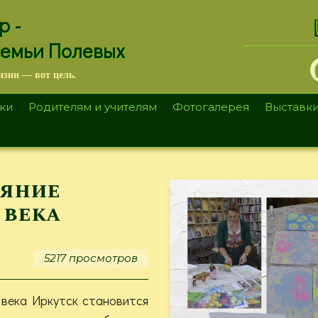
.
р -
семьи Полевых
изни — вот цель.
ки
Родителям и учителям
Фотогалерея
Выставк
ояние
 века
5217 просмотров
 века Иркутск становится