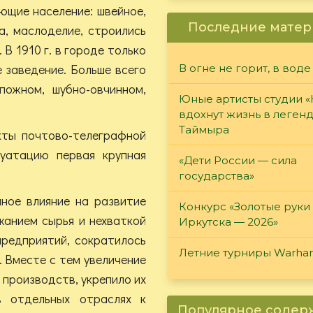
ющие население: швейное,
Последние матер
а, маслоделие, строились
В 1910 г. в городе только
 заведение. Больше всего
В огне не горит, в воде
пожном, шубно-овчинном,
Юные артисты студии 
вдохнут жизнь в леген
Таймыра
кты почтово-телеграфной
луатацию первая крупная
«Дети России — сила
государства»
ное влияние на развитие
Конкурс «Золотые руки
жанием сырья и нехваткой
Иркутска — 2026»
предприятий, сократилось
Летние турниры Warh
. Вместе с тем увеличение
 производств, укрепило их
в отдельных отраслях к
Популярное соде