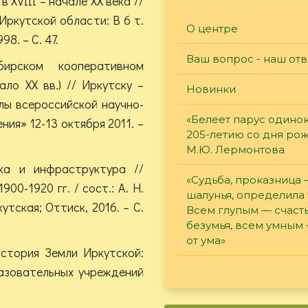
в XVIII – начале XX века //
 Иркутской области: В 6 т.
О центре
8. – С. 47.
Ваш вопрос - наш отв
ирском кооперативном
ло XX вв.) // Иркутску –
Новинки
лы всероссийской научно-
«Белеет парус одинок
ия» 12-13 октября 2011. –
205-летию со дня ро
М.Ю. Лермонтова
ика и инфраструктура //
«Судьба, проказница
00-1920 гг. / сост.: А. Н.
шалунья, определила 
утская; Оттиск, 2016. – С.
Всем глупым — счасть
безумья, всем умным
от ума»
История Земли Иркутской:
азовательных учреждений