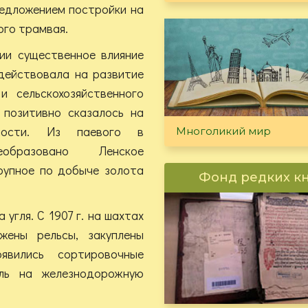
редложением постройки на
ого трамвая.
ии существенное влияние
здействовала на развитие
 сельскохозяйственного
 позитивно сказалось на
нности. Из паевого в
Многоликий мир
бразовано Ленское
рупное по добыче золота
Фонд редких к
гля. С 1907 г. на шахтах
жены рельсы, закуплены
оявились сортировочные
оль на железнодорожную