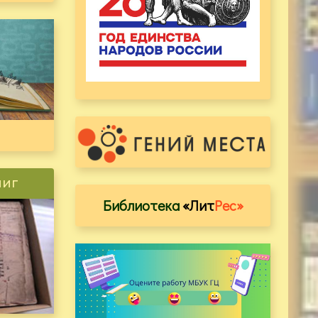
ниг
Библиотека
«Лит
Рес»