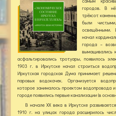
самым красив
городов. В нё
трёхсот каменны
были чистым
освещёнными.
начал кардинал
города – возв
вымащивались 
асфальтировались тротуары, появилось эле
1903 г. в Иркутске начал строиться водоп
Иркутская городская Дума принимает решен
паровых водокачек. Организуется водопр
которое занималось проектом водопровода и 
городе появились первые канализации (в основ
В начале XX века в Иркутске развиваетс
1910 г. на улицах города расширилось чис