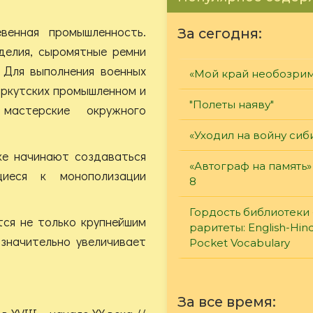
венная промышленность.
За сегодня:
делия, сыромятные ремни
 Для выполнения военных
«Мой край необозри
иркутских промышленном и
"Полеты наяву"
 мастерские окружного
«Уходил на войну сиб
ке начинают создаваться
«Автограф на память»
щиеся к монополизации
8
Гордость библиотеки 
тся не только крупнейшим
раритеты: English-Hind
значительно увеличивает
Pocket Vocabulary
За все время: