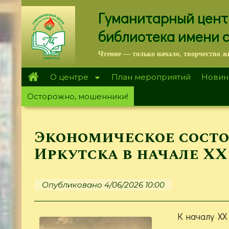
Перейти
Гуманитарный цент
к
основному
библиотека имени 
содержанию
Чтение — только начало, творчество ж
О центре
План мероприятий
Новин
Осторожно, мошенники!
Экономическое сост
Иркутска в начале XX
Опубликовано 4/06/2026 10:00
К началу XX