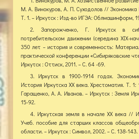
1. Винокуров, М. А. Хозяйственное развитие 
М. А. Винокуров, А. П. Суходолов // Экономика
Т. 1. – Иркутск : Изд-во ИГЭА: Облмашинформ, 199
2. Запорожченко, Г. Иркутск в сиб
потребительском движении (середина XIX-нача
350 лет – история и современность: Материа
практической конференции «Сибиряковские чтен
Иркутск : Оттиск, 2011. – С. 64 -69.
3. Иркутск в 1900-1914 годах. Эконом
История Иркутска XX века. Хрестоматия. Т. 1: 19
Гаращенко, А. А. Иванов. – Иркутск : Земля Ирк
15-92.
4. Иркутская земля в начале XX века // 
Учеб. пособие для старших классов общеобр
области. – Иркутск : Символ, 2002. – С. 138-143.