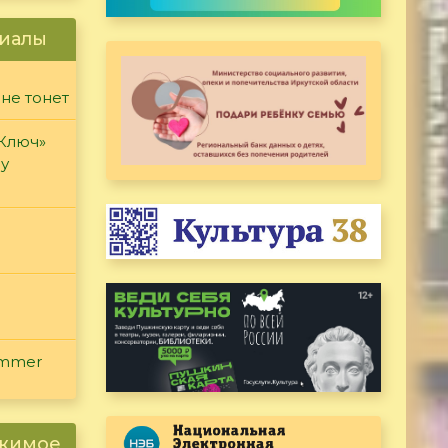
иалы
 не тонет
«Ключ»
ду
ammer
ржимое