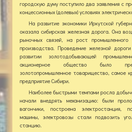
городскую думу поступило два заявления с п
концессионных (долевых) условиях электрическ
На развитие экономики Иркутской губерн
оказала сибирская железная дорога. Она во
рыночных связей, на рост промышленного и
производства. Проведение железной дороги
развитии золотодобывающей промышле
акционерное общество было прео
золотопромышленное товарищество, самое к
предприятие Сибири.
Наиболее быстрыми темпами росла добыча у
начали внедрять механизацию: были проло
вагончики, построена электростанция, п
машины, электровозы стали подвозить уг
станцию.