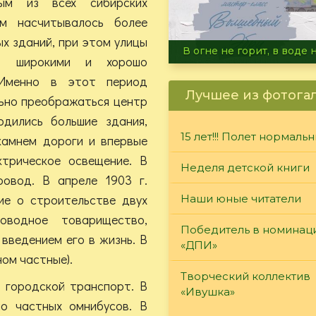
ым из всех сибирских
м насчитывалось более
х зданий, при этом улицы
Летние турниры Warh
и, широкими и хорошо
 Именно в этот период
Лучшее из фотога
ьно преображаться центр
одились большие здания,
15 лет!!! Полет нормаль
камнем дороги и впервые
ктрическое освещение. В
Неделя детской книги
ровод. В апреле 1903 г.
ие о строительстве двух
Наши юные читатели
оводное товарищество,
Победитель в номинац
введением его в жизнь. В
«ДПИ»
ном частные).
Творческий коллектив
я городской транспорт. В
«Ивушка»
ло частных омнибусов. В