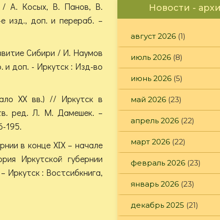
/ А. Косых, В. Панов, В.
Новости - арх
е изд., доп. и перераб. –
август 2026
(1)
звитие Сибири / И. Наумов
июль 2026
(8)
. и доп. - Иркутск : Изд-во
июнь 2026
(5)
ало XX вв.) // Иркутск в
май 2026
(23)
в. ред. Л. М. Дамешек. –
апрель 2026
(22)
6-195.
март 2026
(22)
рнии в конце XIX – начале
ория Иркутской губернии
февраль 2026
(23)
. – Иркутск : Востсибкнига,
январь 2026
(23)
декабрь 2025
(21)