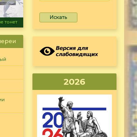
Искать
ammer
лереи
ный
2026
ии