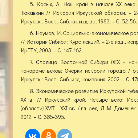
5. Косых, А. Наш край в начале XX века. 
Тюкавкин // История Иркутской области. – 2-
Иркутск : Вост.-Сиб. кн. изд-во, 1983. – С. 52-56.
6. Наумов, И. Социально-экономическое ра
// История Сибири: Курс лекций. – 2-е изд., испр
ИрГТУ, 2003. – С. 147-162.
7. Столица Восточной Сибири (XIX – нач
панораме веков: Очерки истории города / от
Иркутск : Вост.-Сиб. изд. компания, 2002. – С. 17
8. Экономическое развитие Иркутской губе
XX в. // Иркутский край. Четыре века: Ист
(области) XVII – XXI вв. / гл. ред. Л. М. Дамешек
2012. – С. 385-395.