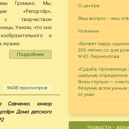
ьяны Громыко. Мы,
О центре
ии «Репортёр»,
ь с творчеством
Ваш вопрос - наш отв
ницы. Узнали, что она
Новинки
зобразительного и
, музыки.
«Белеет парус одинок
205-летию со дня ро
Подробнее
о
М.Ю. Лермонтова
"Озаренная
солнцем"
«Судьба, проказница
шалунья, определила 
Всем глупым — счасть
9408 просмотров
безумья, всем умным
от ума»
на Савченко
,
юнкор
ортёр» Дома детского
№2
Новости - арх