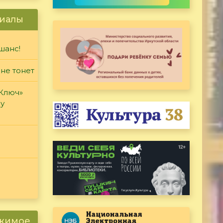
иалы
шанс!
 не тонет
«Ключ»
ду
ржимое