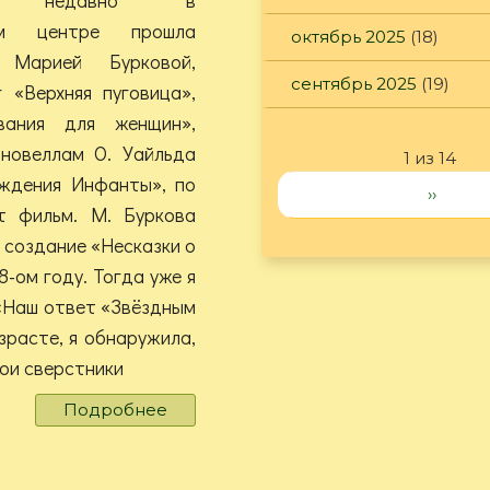
ном центре прошла
октябрь 2025
(18)
 Марией Бурковой,
сентябрь 2025
(19)
 «Верхняя пуговица»,
вания для женщин»,
новеллам О. Уайльда
1 из 14
ождения Инфанты», по
››
т фильм. М. Буркова
 создание «Несказки о
8-ом году. Тогда уже я
 «Наш ответ «Звёздным
зрасте, я обнаружила,
мои сверстники
Подробнее
о
"Несказка
о
звёздном