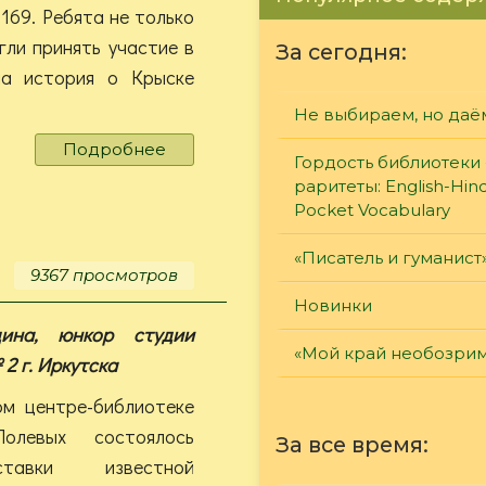
169. Ребята не только
гли принять участие в
За сегодня:
ла история о Крыске
Не выбираем, но даё
Подробнее
о
Гордость библиотеки 
"Отделу
раритеты: English-Hind
-
Pocket Vocabulary
приветы,
детям
«Писатель и гуманист
-
9367 просмотров
конфеты!"
Новинки
ина, юнкор студии
«Мой край необозри
2 г. Иркутска
ом центре-библиотеке
олевых состоялось
За все время:
тавки известной