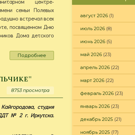
нитарном центре-
имени семьи Полевых
август 2026
(1)
радушно встречал всех
рте, посвященном Дню
июль 2026
(8)
ников Дома детского
июнь 2026
(5)
май 2026
(23)
Подробнее
о
"Удивительная
апрель 2026
(22)
встреча"
льчике"
март 2026
(22)
8753 просмотра
февраль 2026
(23)
 Кайгородова, студия
январь 2026
(23)
ДДТ № 2 г. Иркутска.
декабрь 2025
(21)
ноябрь 2025
(17)
ем недавно в