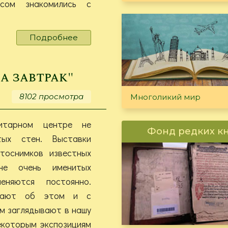
сом знакоми­лись с
Подробнее
о
И
художники,
и
а завтрак"
вокалисты,
и
8102 просмотра
Многоликий мир
ратоборцы
итарном центре не
Фонд редких к
тых стен. Выставки
тоснимков известных
не очень именитых
еняются постоянно.
знают об этом и с
м заглядывают в нашу
екоторым экспозициям