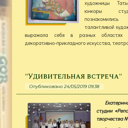
художницы Тат
юнкоры студ
познакомилис
талантливой худож
выражала себя в разных областях и
декоративно-прикладного искусства, театра
"Удивительная встреча"
Опубликовано 24/05/2019 09:38
Екатери
студии «Реп
творчества 