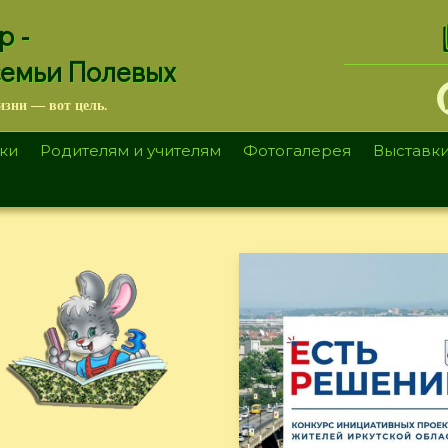
.
р -
семьи Полевых
изни — вот цель.
ки
Родителям и учителям
Фотогалерея
Выставк