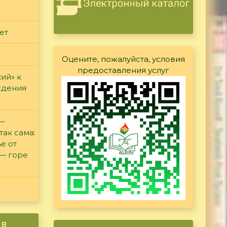
ет
Оцените, пожалуйста, условия
предоставления услуг
ий» к
ждения
 —
так сама:
е от
 — горе
ив