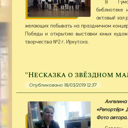
В Гума
библиотеке 
актовый зал 
желающих побывать на праздничном конце
Победы и открытию выставки юных худож
творчества №2 г. Иркутска.
"Несказка о звёздном ма
Опубликовано 18/03/2019 12:37
Ангелина
«Репортёр» 
Фото автора.
Совс