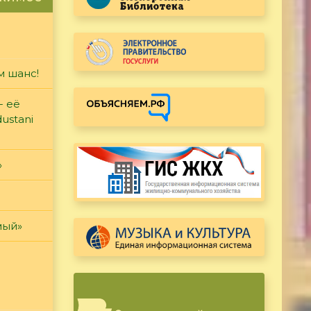
м шанс!
- её
ustani
»
мый»