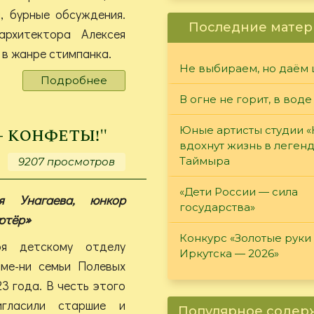
, бурные обсуждения.
Последние матер
рхитектора Алексея
 в жанре стимпанка.
Не выбираем, но даём 
Подробнее
о
"...И
В огне не горит, в воде
заводной
апельсин
- конфеты!"
Юные артисты студии 
на
вдохнут жизнь в леген
завтрак"
Таймыра
9207 просмотров
«Дети России — сила
ия Унагаева, юнкор
государства»
ртёр»
Конкурс «Золотые руки
ря детскому отделу
Иркутска — 2026»
име-ни семьи Полевых
3 года. В честь этого
игласили старшие и
Популярное соде