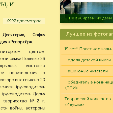
ы, и
В огне не горит, в воде 
6997 просмотров
Лучшее из фотога
Десятерик, Софья
удия «Репортёр».
15 лет!!! Полет нормаль
нитарном центре-
мени семьи Полевых 28
Неделя детской книги
крылась выставка
Наши юные читатели
уем произведения о
секторе выставлено 20
Победитель в номинац
ние» (руководи­тель
«ДПИ»
(руководи­тель Дарья
Творческий коллектив
 творче­ства №2 г.
«Ивушка»
ети войны, ветераны