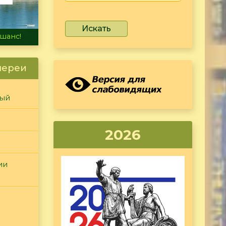
Искать
не тонет
лереи
ный
2026
ии