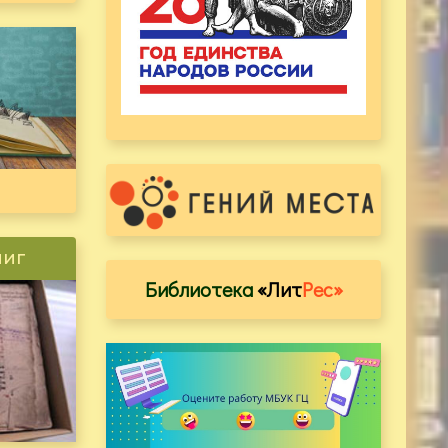
ниг
Библиотека
«Лит
Рес»