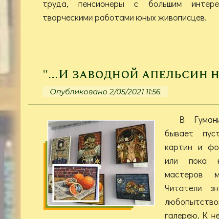
труда, пенсионеры с большим интере
творческими работами юных живописцев.
"...И заводной апельсин н
Опубликовано 2/05/2021 11:56
В Гуман
бывает пус
картин и фо
или пока 
мастеров м
Читатели 
любопытство
галерею. К н