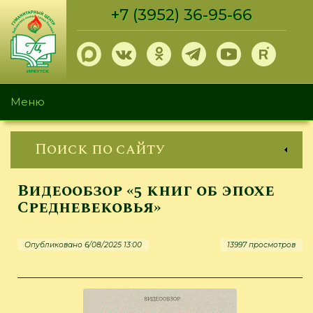
Перейти
+7 (3952) 36-95-66
к
основному
содержанию
Меню
Поиск по сайту
Видеообзор «5 книг об эпохе
Средневековья»
Опубликовано 6/08/2025 13:00
13997 просмотров