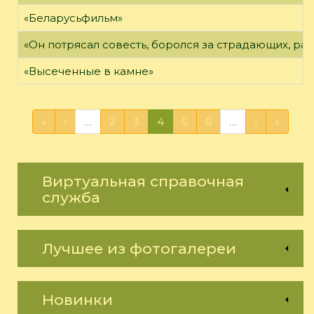
«Беларусьфильм»
«Он потрясал совесть, боролся за страдающих, ра
«Высеченные в камне»
«
‹
…
2
3
4
5
6
…
›
»
Виртуальная справочная
служба
Лучшее из фотогалереи
Новинки