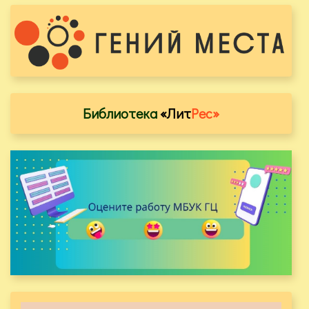
Библиотека
«Лит
Рес»