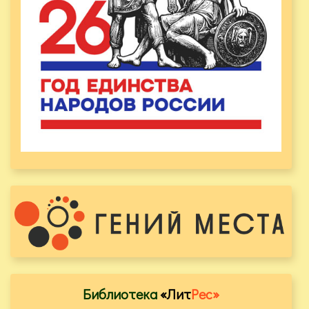
Библиотека
«Лит
Рес»