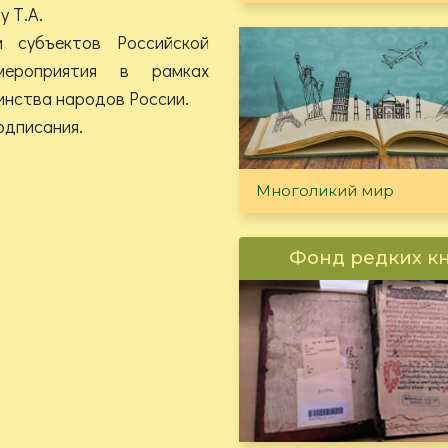
 Т.А.
м субъектов Российской
мероприятия в рамках
инства народов России.
подписания.
Многоликий мир
Фонд редких к