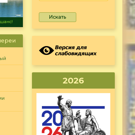
Искать
не тонет
лереи
ный
2026
ии