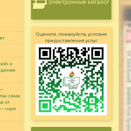
Оцените, пожалуйста, условия
ет
предоставления услуг
ий» к
ждения
 —
так сама:
е от
 — горе