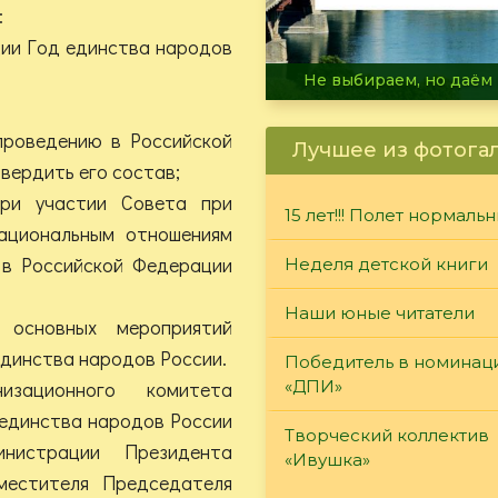
:
ции Год единства народов
В огне не горит, в воде 
проведению в Российской
Лучшее из фотога
вердить его состав;
при участии Совета при
15 лет!!! Полет нормаль
ациональным отношениям
 в Российской Федерации
Неделя детской книги
Наши юные читатели
 основных мероприятий
единства народов России.
Победитель в номинац
изационного комитета
«ДПИ»
 единства народов России
Творческий коллектив
инистрации Президента
«Ивушка»
местителя Председателя