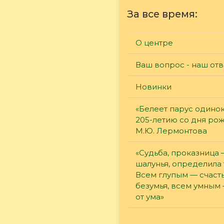
За все время:
О центре
Ваш вопрос - наш отв
Новинки
«Белеет парус одинок
205-летию со дня ро
М.Ю. Лермонтова
«Судьба, проказница
шалунья, определила 
Всем глупым — счасть
безумья, всем умным
от ума»