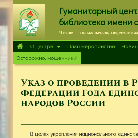
Перейти
Гуманитарный цент
к
основному
библиотека имени 
содержанию
Чтение — только начало, творчество ж
О центре
План мероприятий
Новин
Осторожно, мошенники!
Указ о проведении в 
Федерации Года един
народов России
В целях укрепления национального единств