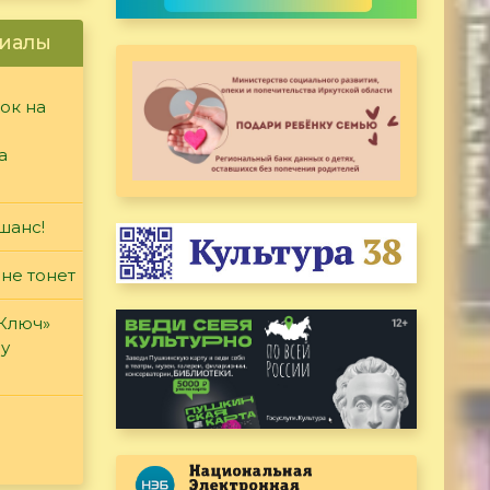
иалы
ок на
а
шанс!
 не тонет
«Ключ»
ду