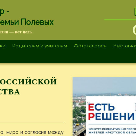
.
р -
семьи Полевых
изни — вот цель.
ки
Родителям и учителям
Фотогалерея
Выставк
Российской
ства
а, мира и согласия между