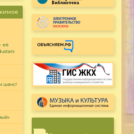
ржимое
- её
ustani
м шанс!
мый»