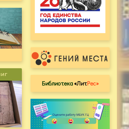
ниг
Библиотека
«Лит
Рес»