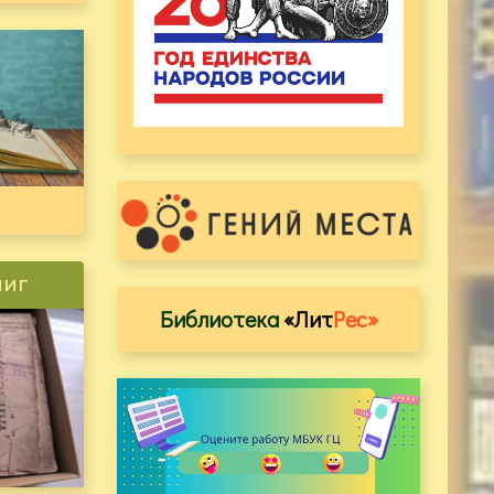
ниг
Библиотека
«Лит
Рес»