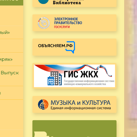
мый»
иряк»
 Выпуск
и