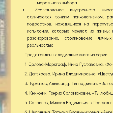
морального выбора.
Исследование внутреннего мира
отличаются тонким психологизмом, ра
подростков, находящихся на перепуть
испытания, которые меняют их жизнь:
разочарование, столкновение личн
реальностью.
Представлены следующие книги из серии:
1. Орлова-Маркграф, Нина Густавовна. «Хо
2. Дегтярёва, Ирина Владимировна. «Цвету
3. Турханов, Александр Геннадьевич. «За го
4. Книжник, Генрих Соломонович. «Ты любиш
5. Соловьёв, Михаил Вадимович. «Переход»
6. Шипошина, Татьяна Владимировна. «Анге