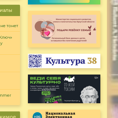
иалы
 не тонет
«Ключ»
ду
ammer
ржимое