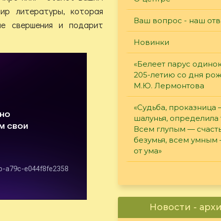
ир литературы, которая
Ваш вопрос - наш отв
ые свершения и подарит
Новинки
«Белеет парус одинок
205-летию со дня ро
М.Ю. Лермонтова
«Судьба, проказница
шалунья, определила 
Всем глупым — счасть
безумья, всем умным
от ума»
Новости - арх