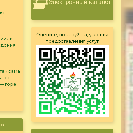
ет
Оцените, пожалуйста, условия
ий» к
предоставления услуг
ждения
 —
так сама:
е от
 — горе
ив