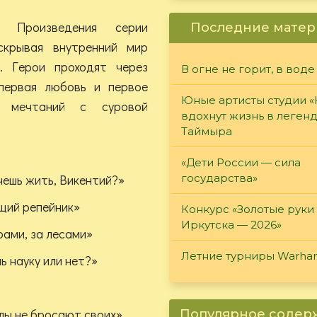
: Произведения серии
Последние матер
скрывая внутренний мир
е. Герои проходят через
В огне не горит, в воде
 первая любовь и первое
Юные артисты студии 
ых мечтаний с суровой
вдохнут жизнь в леген
Таймыра
«Дети России — сила
чешь жить, Викентий?»
государства»
щий репейник»
Конкурс «Золотые руки
Иркутска — 2026»
рами, за лесами»
Летние турниры Warh
ь науку или нет?»
лы не бросают своих»
Популярное соде