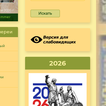
Искать
ammer
лереи
ный
2026
ии