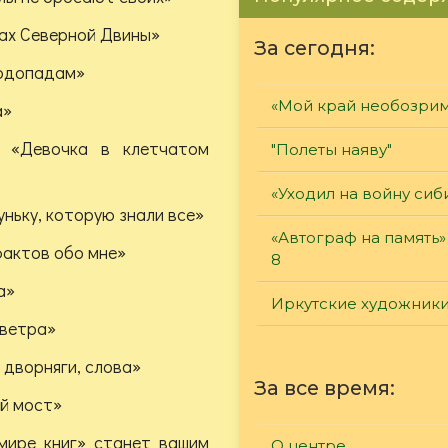
гах Северной Двины»
За сегодня:
водопадам»
«Мой край необозри
а»
. «Девочка в клетчатом
"Полеты наяву"
«Уходил на войну сиб
ньку, которую знали все»
«Автограф на память»
фактов обо мне»
8
а»
Иркутские художник
 ветра»
 дворняги, слова»
За все время:
ый мост»
мире книг» станет вашим
О центре