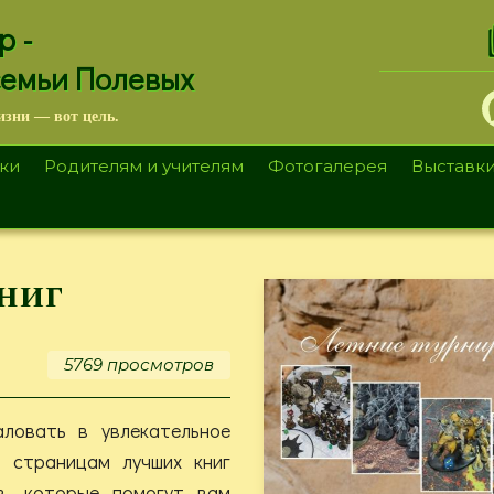
.
р -
семьи Полевых
изни — вот цель.
ки
Родителям и учителям
Фотогалерея
Выставк
ниг
5769 просмотров
ловать в увлекательное
о страницам лучших книг
в, которые помогут вам