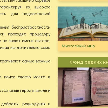
гарантируя их высокое
ость для подростковой
чения беспристрастности
си проходят процедуру
и не знают имени автора,
Многоликий мир
нивая исключительно само
затрагивают самые важные
Фонд редких к
и поиск своего места в
тся юные герои в школе и
 доброты, равнодушия и