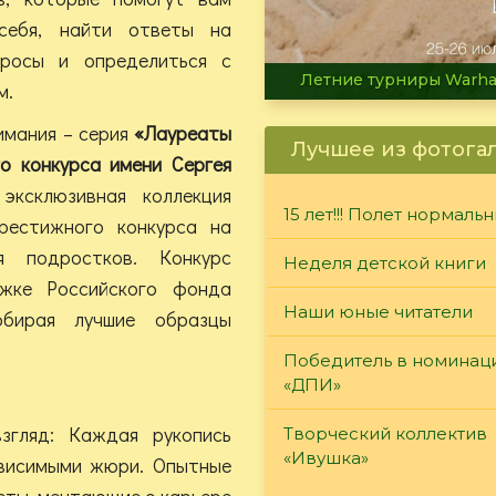
себя, найти ответы на
росы и определиться с
Летние турниры Warh
м.
имания – серия
«Лауреаты
Лучшее из фотога
о конкурса имени Сергея
эксклюзивная коллекция
15 лет!!! Полет нормаль
рестижного конкурса на
я подростков. Конкурс
Неделя детской книги
жке Российского фонда
Наши юные читатели
обирая лучшие образцы
Победитель в номинац
«ДПИ»
згляд: Каждая рукопись
Творческий коллектив
«Ивушка»
ависимыми жюри. Опытные
сты, мечтающие о карьере