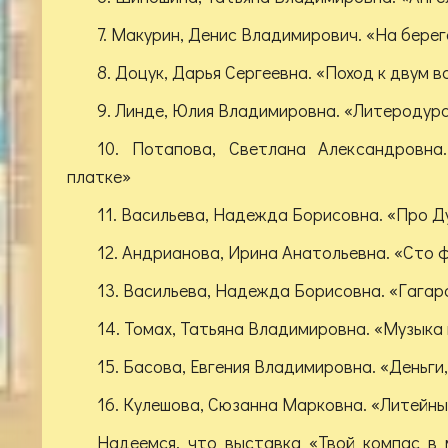
7. Макурин, Денис Владимирович. «На бере
8. Доцук, Дарья Сергеевна. «Поход к двум 
9. Линде, Юлия Владимировна. «Литеродур
10. Потапова, Светлана Александровна
платке»
11. Васильева, Надежда Борисовна. «Про Ду
12. Андрианова, Ирина Анатольевна. «Сто 
13. Васильева, Надежда Борисовна. «Гагар
14. Томах, Татьяна Владимировна. «Музыка
15. Басова, Евгения Владимировна. «Деньги,
16. Кулешова, Сюзанна Марковна. «Литейн
Надеемся, что выставка «Твой компас в 