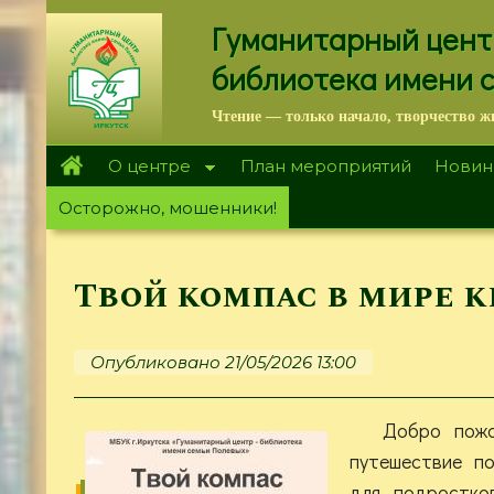
Перейти
Гуманитарный цент
к
основному
библиотека имени 
содержанию
Чтение — только начало, творчество ж
О центре
План мероприятий
Новин
Осторожно, мошенники!
Твой компас в мире к
Опубликовано 21/05/2026 13:00
Добро пожа
путешествие п
для подростко