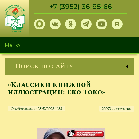
Перейти
+7 (3952) 36-95-66
к
основному
содержанию
Меню
Поиск по сайту
«Классики книжной
иллюстрации: Еко Токо»
Опубликовано 28/11/2025 11:35
10074 просмотра