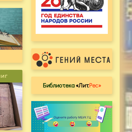
ниг
Библиотека
«Лит
Рес»