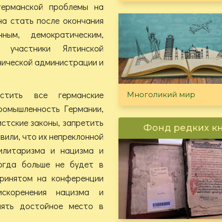
германской проблемы на
на стать после окончания
ным, демократическим,
 участники Ялтинской
нической администрации и
стить все германские
Многоликий мир
ромышленность Германии,
истские законы, запретить
Фонд редких к
вили, что их непреклонной
илитаризма и нацизма и
огда больше не будет в
принятом на конференции
искоренения нацизма и
нять достойное место в