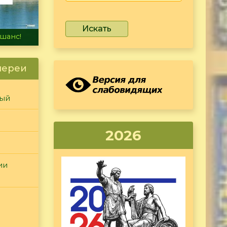
Искать
не тонет
лереи
ный
2026
ии