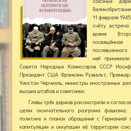
союзных де
Великобритании
11 февраля 1945
счёту встреча
время Втор
посвящённ
послевоенног
ней принимали
Совета Народных Комиссаров СССР Иосиф 
Президент США Франклин Рузвельт, Премьер
Уинстон Черчилль, министры иностранных дел
высших штабов и советники.
Главы трёх держав рассмотрели и согласов
целях окончательного разгрома фашизма;
политике и планах обращения с Германией 
капитуляции и оккупации её территории сою