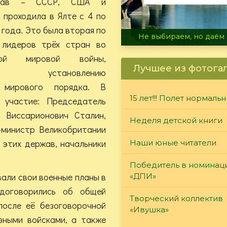
ржав – СССР, США и
 проходила в Ялте с 4 по
 года. Это была вторая по
В огне не горит, в воде 
 лидеров трёх стран во
ой мировой войны,
Лучшее из фотога
ая установлению
о мирового порядка. В
15 лет!!! Полет нормаль
 участие: Председатель
Виссарионович Сталин,
Неделя детской книги
-министр Великобритании
 этих держав, начальники
Наши юные читатели
Победитель в номинац
али свои военные планы в
«ДПИ»
 договорились об общей
Творческий коллектив
после её безоговорочной
«Ивушка»
зными войсками, а также