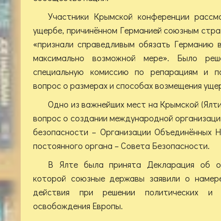
Участники Крымской конференции рассм
ущербе, причинённом Германией союзным стран
«признали справедливым обязать Германию 
максимально возможной мере». Было ре
специальную комиссию по репарациям и п
вопрос о размерах и способах возмещения ущ
Одно из важнейших мест на Крымской (Ялти
вопрос о создании международной организаци
безопасности – Организации Объединённых Н
постоянного органа – Совета Безопасности.
В Ялте была принята Декларация об о
которой союзные державы заявили о намере
действия при решении политических и 
освобождения Европы.