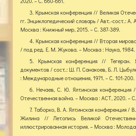
2020. – С. 660-661.
3. Крымская конференция // Великая Отече
гг. Энциклопедический словарь / Авт.-сост.: А. А
Москва : Книжный мир, 2015. – С. 387-389.
4. Крымская конференция // Вторая мирова
/ под ред. Е. М. Жукова. – Москва : Наука, 1984.
5. Крымская конференция // Тегеран. 
документов / сост.: Ш. П. Санакоев, Б. Л. Цыбул
: Международные отношения, 1971. – С. 101-200.
6. Нечаев, С. Ю. Ялтинская конференция /
Отечественная война. – Москва : АСТ, 2020. – С.
7. Таборко, В. А. Ялтинская конференция / В.
Жилина // Летопись Великой Отечественн
иллюстрированная история. – Москва : Молодая г