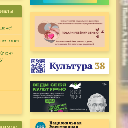
иалы
шанс!
 не тонет
«Ключ»
ду
ржимое