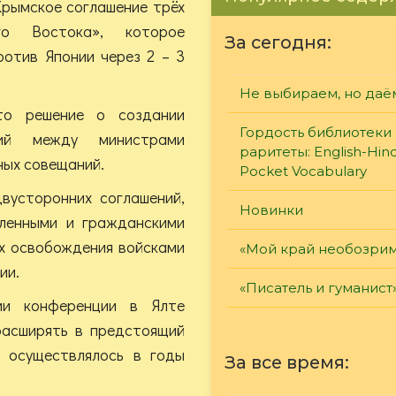
Крымское соглашение трёх
о Востока», которое
За сегодня:
ротив Японии через 2 – 3
Не выбираем, но даё
то решение о создании
Гордость библиотеки 
ций между министрами
раритеты: English-Hind
ных совещаний.
Pocket Vocabulary
вусторонних соглашений,
Новинки
ленными и гражданскими
их освобождения войсками
«Мой край необозри
ии.
«Писатель и гуманист
ии конференции в Ялте
расширять в предстоящий
 осуществлялось в годы
За все время: