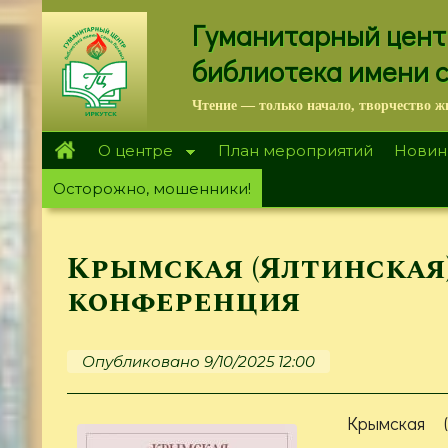
Перейти
Гуманитарный цент
к
основному
библиотека имени 
содержанию
Чтение — только начало, творчество ж
О центре
План мероприятий
Новин
Осторожно, мошенники!
Крымская (Ялтинская
конференция
Опубликовано 9/10/2025 12:00
​​​​​​Крымск