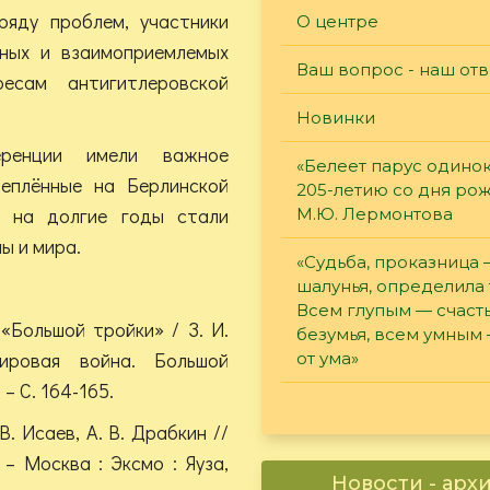
ряду проблем, участники
О центре
ных и взаимоприемлемых
Ваш вопрос - наш отв
есам антигитлеровской
Новинки
еренции имели важное
«Белеет парус одинок
реплённые на Берлинской
205-летию со дня ро
и на долгие годы стали
М.Ю. Лермонтова
ы и мира.
«Судьба, проказница
шалунья, определила 
Всем глупым — счасть
 «Большой тройки» / З. И.
безумья, всем умным
ировая война. Большой
от ума»
– С. 164-165.
В. Исаев, А. В. Драбкин //
 – Москва : Эксмо : Яуза,
Новости - арх