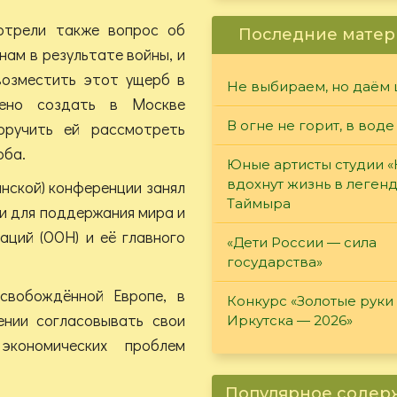
отрели также вопрос об
Последние матер
ам в результате войны, и
возместить этот ущерб в
Не выбираем, но даём 
шено создать в Москве
В огне не горит, в воде
оручить ей рассмотреть
ерба.
Юные артисты студии 
вдохнут жизнь в леген
нской) конференции занял
Таймыра
и для поддержания мира и
аций (ООН) и её главного
«Дети России — сила
государства»
свобождённой Европе, в
Конкурс «Золотые руки
нии согласовывать свои
Иркутска — 2026»
экономических проблем
Популярное соде