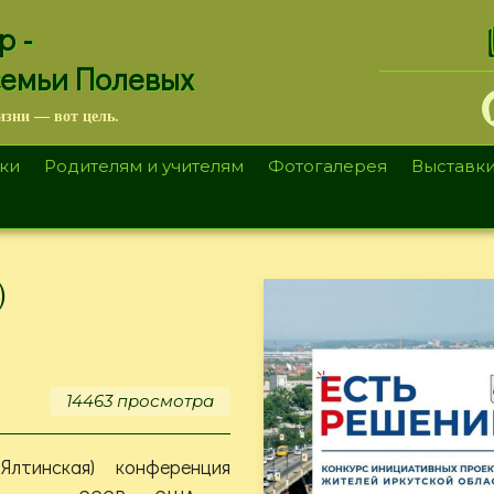
.
р -
семьи Полевых
изни — вот цель.
ки
Родителям и учителям
Фотогалерея
Выставк
)
14463 просмотра
ая (Ялтинская) конференция