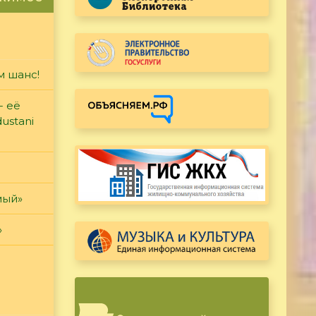
м шанс!
- её
ustani
мый»
»