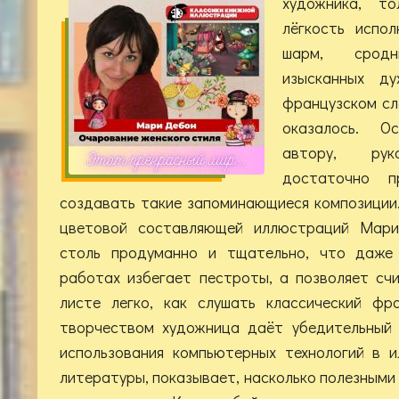
художника, т
лёгкость испо
шарм, срод
изысканных ду
французском сле
оказалось. О
автору, рук
достаточно п
создавать такие запоминающиеся композиции.
цветовой составляющей иллюстраций Мари
столь продуманно и тщательно, что даже
работах избегает пестроты, а позволяет сч
листе легко, как слушать классический фр
творчеством художница даёт убедительный 
использования компьютерных технологий в 
литературы, показывает, насколько полезными