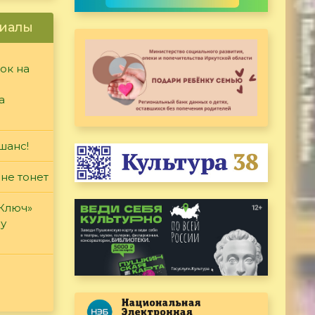
иалы
ок на
а
шанс!
 не тонет
«Ключ»
ду