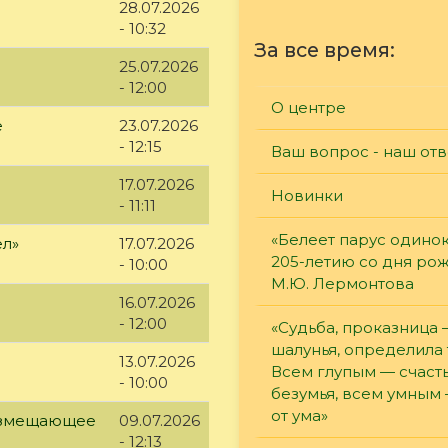
28.07.2026
- 10:32
За все время:
25.07.2026
- 12:00
О центре
е
23.07.2026
- 12:15
Ваш вопрос - наш отв
17.07.2026
Новинки
- 11:11
«Белеет парус одинок
ел»
17.07.2026
205-летию со дня ро
- 10:00
М.Ю. Лермонтова
16.07.2026
- 12:00
«Судьба, проказница
шалунья, определила 
13.07.2026
Всем глупым — счасть
- 10:00
безумья, всем умным
от ума»
возмещающее
09.07.2026
- 12:13