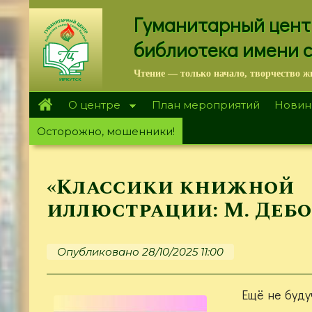
Перейти
Гуманитарный цент
к
основному
библиотека имени 
содержанию
Чтение — только начало, творчество ж
О центре
План мероприятий
Новин
Осторожно, мошенники!
«Классики книжной
иллюстрации: М. Дебо
Опубликовано 28/10/2025 11:00
Ещё не буду