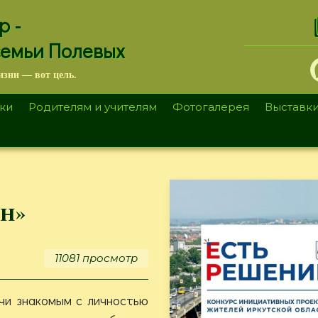
.
р -
семьи Полевых
изни — вот цель.
ки
Родителям и учителям
Фотогалерея
Выставк
н»
11081 просмотр
чи знакомым с личностью