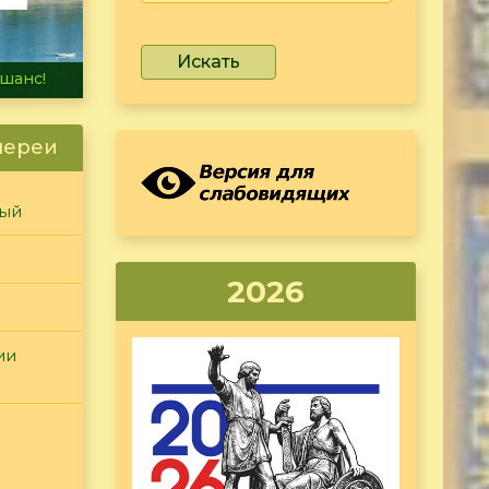
Искать
не тонет
лереи
ный
2026
ии