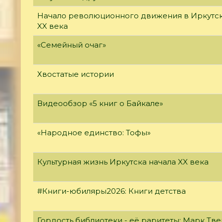
Начало революционного движения в Иркутск
XX века
«Семейный очаг»
Хвостатые истории
Видеообзор «5 книг о Байкале»
«Народное единство: Тофы»
Культурная жизнь Иркутска начала XX века
#Книги-юбиляры2026: Книги детства
Гордость библиотеки - её раритеты: Марк Тве