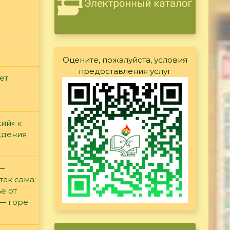
Оцените, пожалуйста, условия
предоставления услуг
ет
ий» к
ждения
 —
так сама:
е от
 — горе