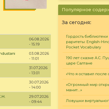
Популярное соде
За сегодня:
Гордость библиотеки 
06.08.2026
раритеты: English-Hind
- 15:19
Pocket Vocabulary
ndustani
03.08.2026
190 лет сказке А.С. П
- 11:01
царе Салтане
31.07.2026
- 13:01
«Что я оставил после 
30.07.2026
«Огромный мир откры
- 14:00
манит…»
.Н.
29.07.2026
Ловушки виртуально
- 09:44