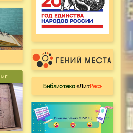
ниг
Библиотека
«Лит
Рес»