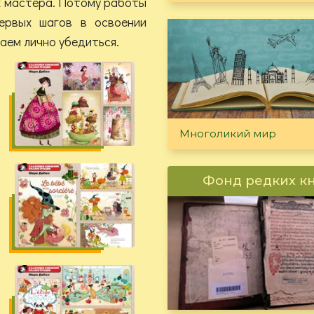
ах мастера. Потому работы
ервых шагов в освоении
шаем лично убедиться.
Многоликий мир
Фонд редких к