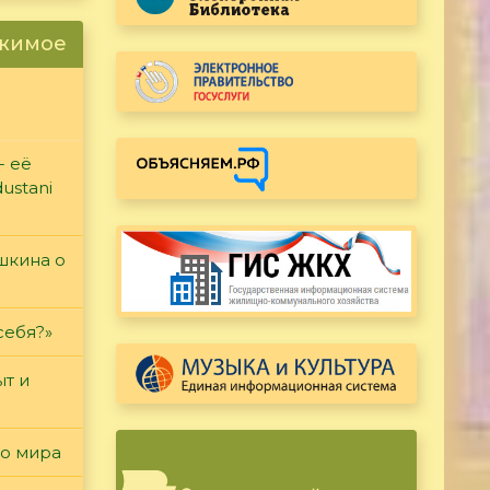
ржимое
- её
ustani
ушкина о
себя?»
т и
го мира