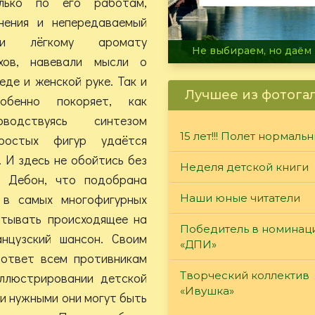
олько по его работам,
лнения и непередаваемый
ни лёгкому аромату
В огне не горит, в воде 
хов, навевали мысли о
де и женской руке. Так и
Лучшее из фотога
собенно покоряет, как
оводствуясь синтезом
15 лет!!! Полет нормаль
ростых фигур удаётся
 И здесь не обойтись без
Неделя детской книги
 Дебон, что подобрана
 в самых многофигурных
Наши юные читатели
итывать происходящее на
Победитель в номинац
анцузский шансон. Своим
«ДПИ»
ответ всем противникам
Творческий коллектив
иллюстрировании детской
«Ивушка»
 и нужными они могут быть