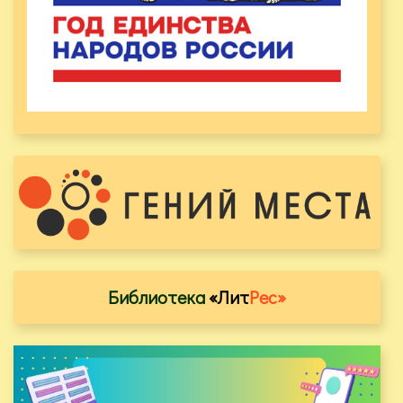
Библиотека
«Лит
Рес»