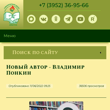
Перейти
+7 (3952) 36-95-66
к
основному
содержанию
Меню
Поиск по сайту
Новый автор - Владимир
Понкин
Опубликовано 11/06/2022 09:25
36506 просмотров