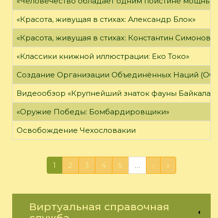
«Человечество обладает одним поистине мощным о
«Красота, живущая в стихах: Александр Блок»
«Красота, живущая в стихах: Константин Симонов»
«Классики книжной иллюстрации: Еко Токо»
Создание Организации Объединённых Наций (ОО
Видеообзор «Крупнейший знаток фауны Байкала»
«Оружие Победы: Бомбардировщики»
Освобождение Чехословакии
1
2
3
4
5
…
›
»
Виртуальная справочная
служба