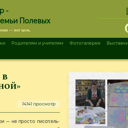
.
р -
семьи Полевых
изни — вот цель.
ки
Родителям и учителям
Фотогалерея
Выставк
 в
ной»
14141 просмотр
и — не просто писатель-