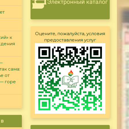
ет
Оцените, пожалуйста, условия
ий» к
предоставления услуг
ждения
 —
так сама:
е от
 — горе
ив