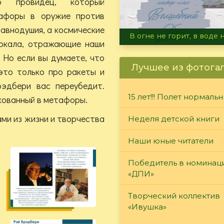
о провидец, который
афоры в оружие против
авнодушия, а космические
Летние турниры Warh
еркала, отражающие наши
 Но если вы думаете, что
Лучшее из фотога
это только про ракеты и
рэдбери вас переубедит.
15 лет!!! Полет нормаль
акованный в метафоры.
ми из жизни и творчества
Неделя детской книги
Наши юные читатели
Победитель в номинац
«ДПИ»
Творческий коллектив
«Ивушка»