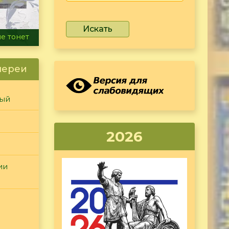
Искать
ammer
лереи
ный
2026
ии