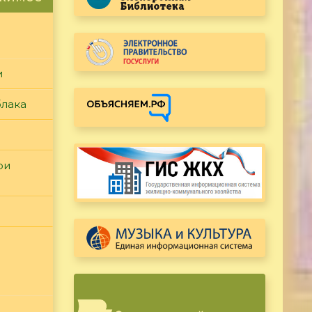
и
блака
ри