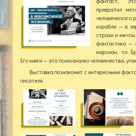
фантаст. Эт
превратил мет
человеческого р
корабли — в з
страхи и мечты.
фантастика — 
марсиан, то Б
Его книги — это психоанализ человечества, уп
Выставка познакомит с интересными факта
писателя.