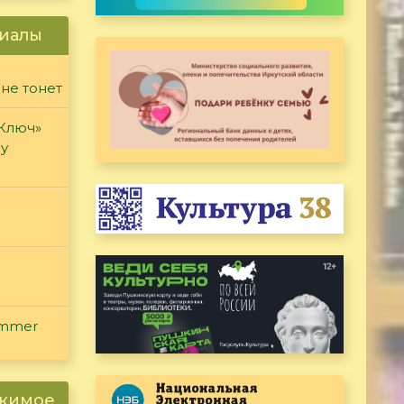
иалы
 не тонет
«Ключ»
ду
ammer
ржимое