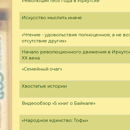
Революция 1905 года в Иркутске
Искусство мыслить иначе
«Чтение - удовольствие полноценное, а не 
отсутствие других»
Начало революционного движения в Иркутск
XX века
«Семейный очаг»
Хвостатые истории
Видеообзор «5 книг о Байкале»
«Народное единство: Тофы»