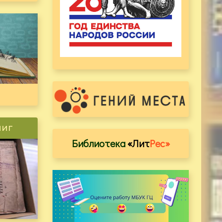
ниг
Библиотека
«Лит
Рес»