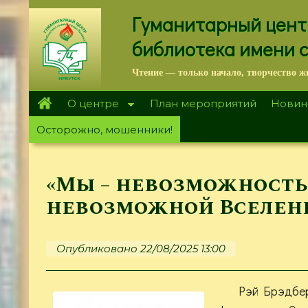
Перейти
Гуманитарный цент
к
основному
библиотека имени 
содержанию
Чтение — только начало, творчество ж
О центре
План мероприятий
Новин
Осторожно, мошенники!
«Мы – невозможность
невозможной Вселен
Опубликовано 22/08/2025 13:00
Рэй Брэдбер