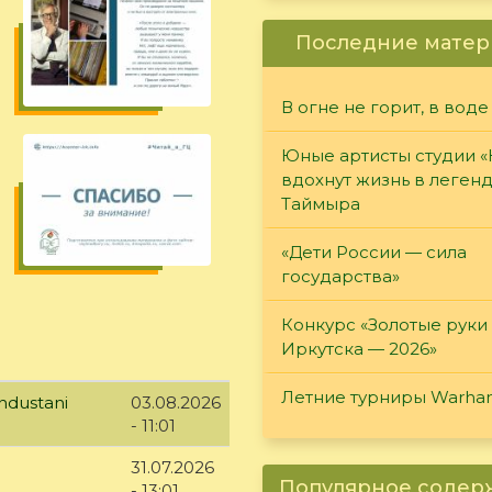
Последние матер
В огне не горит, в воде
Юные артисты студии 
вдохнут жизнь в леген
Таймыра
«Дети России — сила
государства»
Конкурс «Золотые руки
Иркутска — 2026»
Летние турниры Warh
ndustani
03.08.2026
- 11:01
31.07.2026
Популярное соде
- 13:01