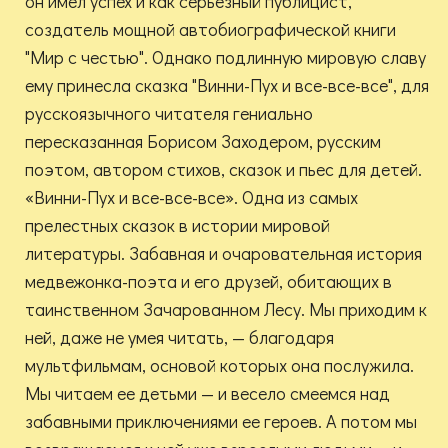
он имел успех и как серьезный публицист,
создатель мощной автобиографической книги
"Мир с честью". Однако подлинную мировую славу
ему принесла сказка "Винни-Пух и все-все-все", для
русскоязычного читателя гениально
пересказанная Борисом Заходером, русским
поэтом, автором стихов, сказок и пьес для детей.
«Винни-Пух и все-все-все». Одна из самых
прелестных сказок в истории мировой
литературы. Забавная и очаровательная история
медвежонка-поэта и его друзей, обитающих в
таинственном Зачарованном Лесу. Мы приходим к
ней, даже не умея читать, — благодаря
мультфильмам, основой которых она послужила.
Мы читаем ее детьми — и весело смеемся над
забавными приключениями ее героев. А потом мы