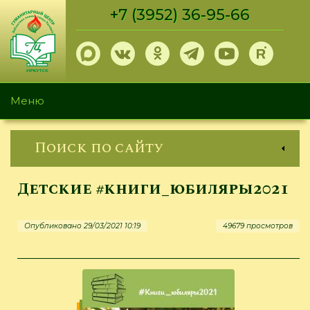
Перейти
+7 (3952) 36-95-66
к
основному
содержанию
Меню
Поиск по сайту
Детские #книги_юбиляры2021
Опубликовано 29/03/2021 10:19
49679 просмотров