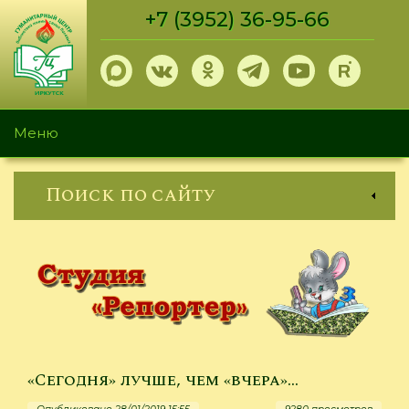
Перейти
+7 (3952) 36-95-66
к
основному
содержанию
Меню
Поиск по сайту
«Сегодня» лучше, чем «вчера»…