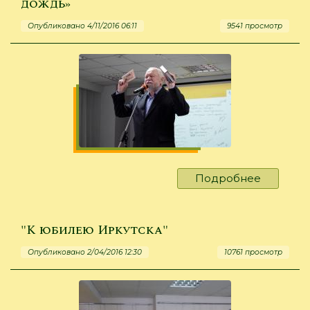
дождь»
фотокон
Опубликовано 4/11/2016 06:11
9541 просмотр
Подробнее
о
«Чтобы
увидеть
радугу,
"К юбилею Иркутска"
надо
Опубликовано 2/04/2016 12:30
10761 просмотр
пережит
дождь»