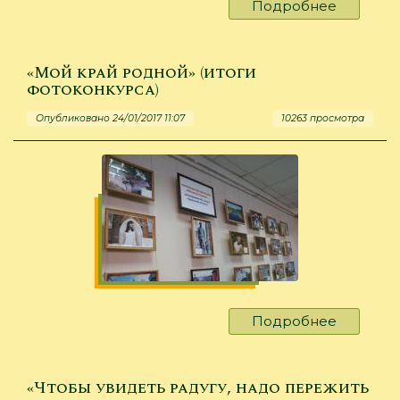
Подробнее
о
«Восточ
–
100
«Мой край родной» (итоги
!
фотоконкурса)
Опубликовано 24/01/2017 11:07
10263 просмотра
Подробнее
о
«Мой
край
родной»
«Чтобы увидеть радугу, надо пережить
(итоги