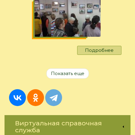
Подробнее
о
"К
юбилею
Иркутск
Показать еще
Виртуальная справочная
служба