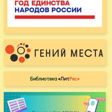
Библиотека
«Лит
Рес»