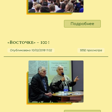
Подробнее
о
"Познав
встреча"
«Восточке» – 100 !
Опубликовано 10/02/2018 11:02
9392 просмотра