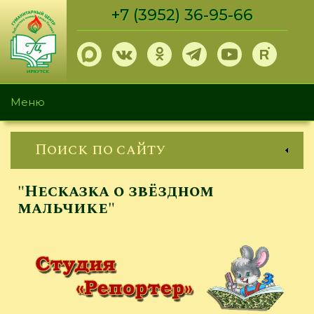
Перейти
+7 (3952) 36-95-66
к
основному
содержанию
Меню
Поиск по сайту
"Несказка о звёздном
мальчике"