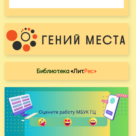
Библиотека
«Лит
Рес»