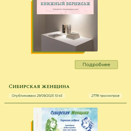
Подробнее
о
«Полево
мне
кажется,
Сибирская женщина
был
Опубликовано 29/09/2025 10:45
2778 просмотров
полиглот