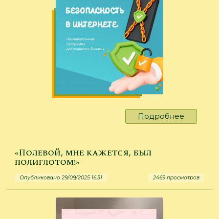
Подробнее
о
Чистите
голову
перед…
«Полевой, мне кажется, был
полиглотом!»
Опубликовано 29/09/2025 16:51
2469 просмотров