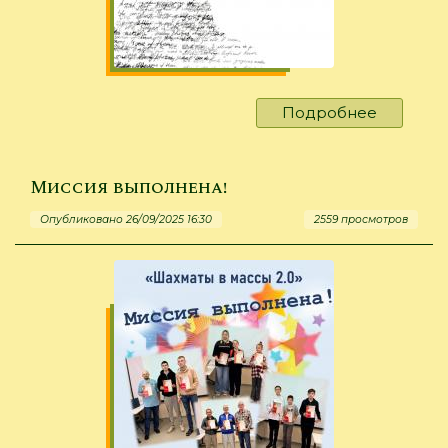
Подробнее
о
Плохих
оценок
не
Миссия выполнена!
будет!
Опубликовано 26/09/2025 16:30
2559 просмотров