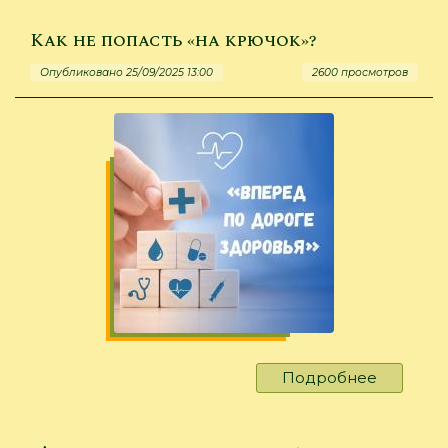
старик
невод…
Как не попасть «на крючок»?
Опубликовано 25/09/2025 13:00
2600 просмотров
Подробнее
о
Как
не
попасть