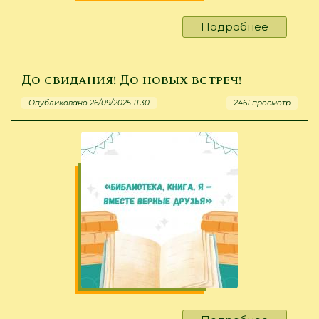
Подробнее
о
166
183
167
До свидания! До новых встреч!
164
Опубликовано 26/09/2025 11:30
2461 просмотр
184
157
169
171