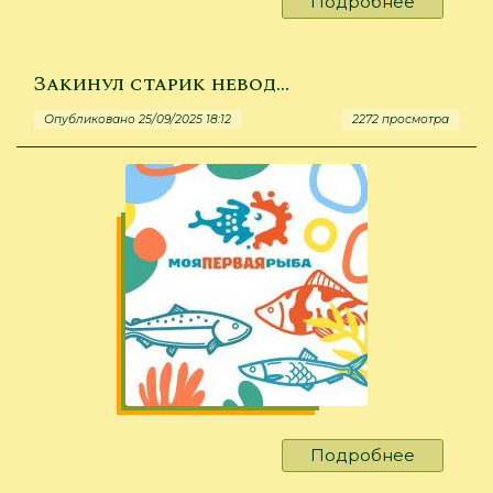
Подробнее
о
До
свидани
До
Закинул старик невод…
новых
Опубликовано 25/09/2025 18:12
2272 просмотра
встреч!
Подробнее
о
Закинул