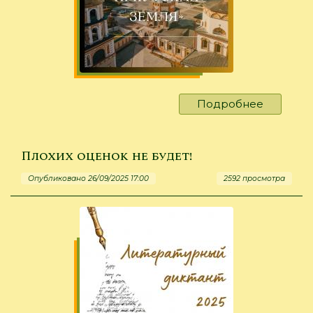
Подробнее
о
Здесь
началас
наша
Плохих оценок не будет!
история
Опубликовано 26/09/2025 17:00
2592 просмотра