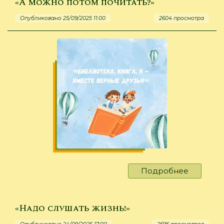
«А можно потом почитать?»
«на
Опубликовано 25/09/2025 11:00
2604 просмотра
крючок»
Подробнее
о
«А
можно
потом
«Надо слушать жизнь!»
почитать