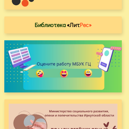
Библиотека
«Лит
Рес»