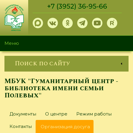
Перейти
+7 (3952) 36-95-66
к
основному
содержанию
Меню
Поиск по сайту
МБУК "Гуманитарный центр -
библиотека имени семьи
Полевых"
Главные
Документы
О центре
Режим работы
вкладки
Контакты
Организация досуга
(активная
вкладка)