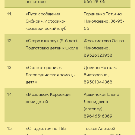
на гитаре
666-28-05
11.
«Пути сообщения
Гордиенко Татьяна
Сибири». Историко-
Николаевна, 36-95-
краеведческий клуб
66
12.
«Скоро в школу» (5-6 лет).
Феоктистова Ольга
Подготовка детей к школе
Николаевна,
89526323958
13.
«Сказкотерапия».
Демина Наталья
Логопедическая помощь
Викторовна,
детям
89501044368
14.
«Мозаика». Коррекция
Аршинская Елена
речи детей
Леонидовна
(логопед),
89646516369
15.
«С гаджетом на ТЫ».
Тестов Алексей