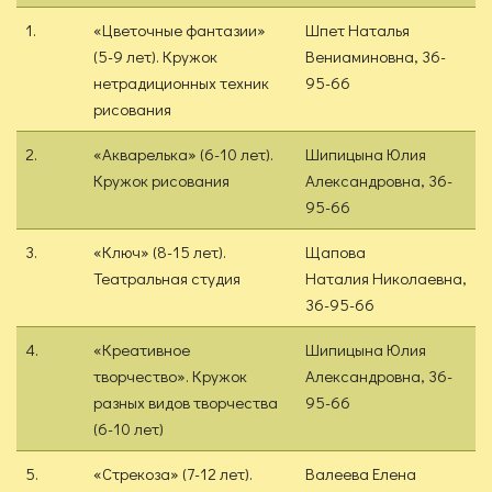
1.
«Цветочные фантазии»
Шпет Наталья
(5-9 лет). Кружок
Вениаминовна, 36-
нетрадиционных техник
95-66
рисования
2.
«Акварелька» (6-10 лет).
Шипицына Юлия
Кружок рисования
Александровна, 36-
95-66
3.
«Ключ» (8-15 лет).
Щапова
Театральная студия
Наталия Николаевна,
36-95-66
4.
«Креативное
Шипицына Юлия
творчество». Кружок
Александровна, 36-
разных видов творчества
95-66
(6-10 лет)
5.
«Стрекоза» (7-12 лет).
Валеева Елена