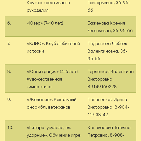
Кружок креативного
Григорьевна, 36-95-
рукоделия
66
6.
«Юзер» (7-10 лет)
Баженова Ксения
Евгеньевна, 36-95-66
7.
«КЛИО». Клуб любителей
Педранова Любовь
истории
Валентиновна, 36-
95-66
8.
«Юная грация» (4-6 лет).
Терлецкая Валентина
Художественная
Викторовна,
гимнастика
89149160228
9.
«Желание». Вокальный
Поплавская Ирина
ансамбль ветеранов
Викторовна, 8-904-
117-38-42
10.
«Гитара, укулеле, эл.
Коновалова Татьяна
ударные». Обучение игре
Петровна, 8-908-