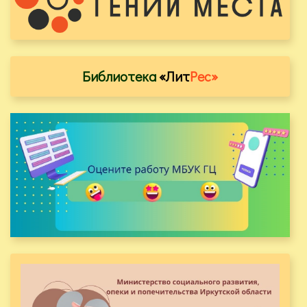
Библиотека
«Лит
Рес»