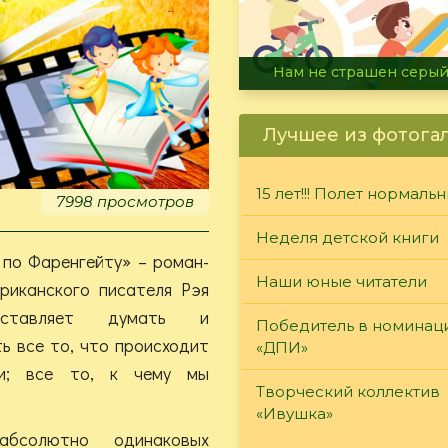
Желаем радостного л
Лучшее из фотога
15 лет!!! Полет нормаль
7998 просмотров
Неделя детской книги
 по Фаренгейту» – роман-
Наши юные читатели
риканского писателя Рэя
аставляет думать и
Победитель в номинац
ь все то, что происходит
«ДПИ»
и; все то, к чему мы
Творческий коллектив
«Ивушка»
бсолютно одинаковых