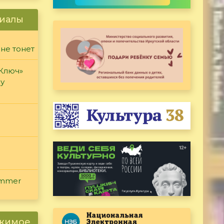
иалы
 не тонет
«Ключ»
ду
ammer
ржимое