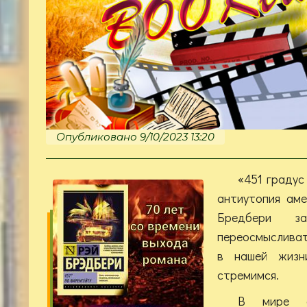
Опубликовано 9/10/2023 13:20
«451 градус
антиутопия аме
Бредбери з
переосмысливат
в нашей жизн
стремимся.
В мире а