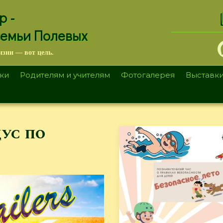
.
р -
семьи Полевых
изни — вот цель.
ки
Родителям и учителям
Фотогалерея
Выставк
дус по