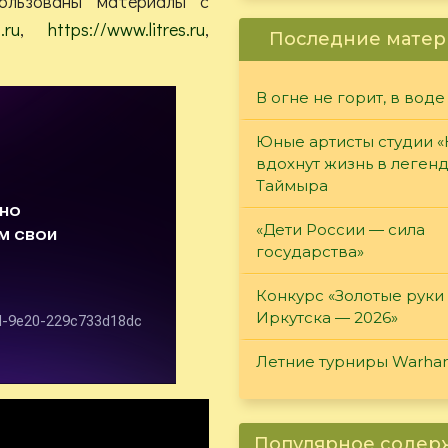
ользованы материалы с
.ru
,
https://www.litres.ru
,
Последние матер
В огне не горит, в воде
Юные артисты студии 
вдохнут жизнь в леген
Таймыра
«Дети России — сила
государства»
Конкурс «Золотые руки
Иркутска — 2026»
Летние турниры Warh
Популярное соде