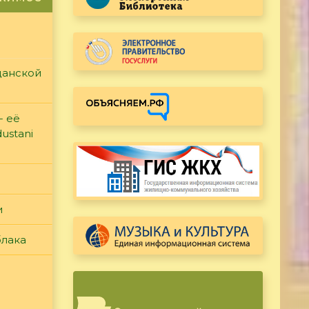
данской
- её
ustani
и
блака