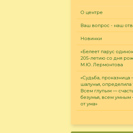
О центре
Ваш вопрос - наш отв
Новинки
«Белеет парус одинок
205-летию со дня ро
М.Ю. Лермонтова
«Судьба, проказница
шалунья, определила 
Всем глупым — счасть
безумья, всем умным
от ума»