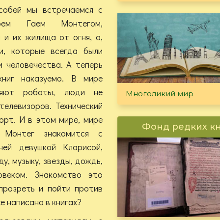
особей мы встречаемся с
оем Гаем Монтегом,
 и их жилища от огня, а,
и, которые всегда были
и человечества. А теперь
книг наказуемо. В мире
вляют роботы, люди не
Многоликий мир
телевизоров. Технический
орт. И в этом мире, мире
Фонд редких к
 Монтег знакомится с
ней девушкой Кларисой,
у, музыку, звезды, дождь,
овеком. Знакомство это
прозреть и пойти против
е написано в книгах?