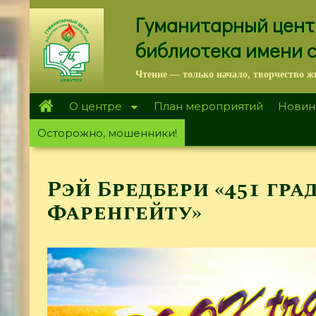
Перейти
Гуманитарный цент
к
основному
библиотека имени 
содержанию
Чтение — только начало, творчество ж
О центре
План мероприятий
Новин
Осторожно, мошенники!
Рэй Бредбери «451 гра
Фаренгейту»