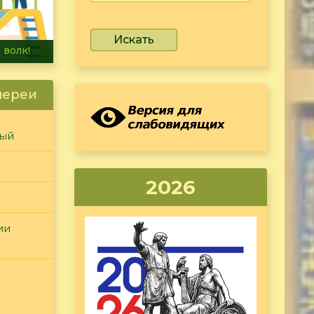
Искать
ета!
лереи
ный
2026
ии