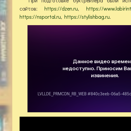
При подготовке буктрейлера были исп
сайтов:
https://dzen.ru
,
https://www.labirint
https://nsportal.ru
,
https://stylishbag.ru
.