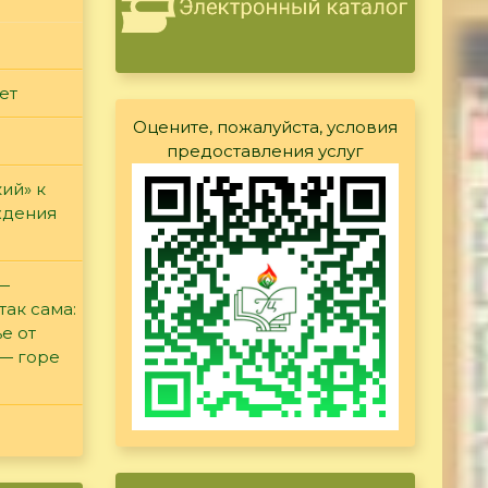
ет
Оцените, пожалуйста, условия
предоставления услуг
ий» к
ждения
 —
так сама:
е от
 — горе