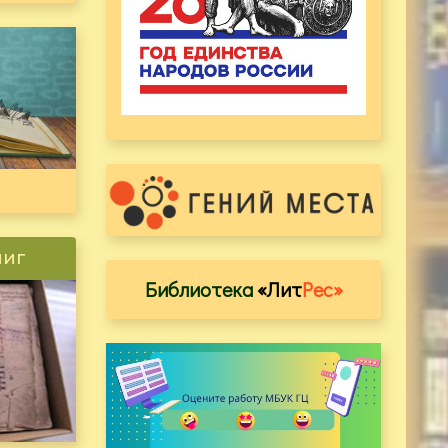
ниг
Библиотека
«Лит
Рес»