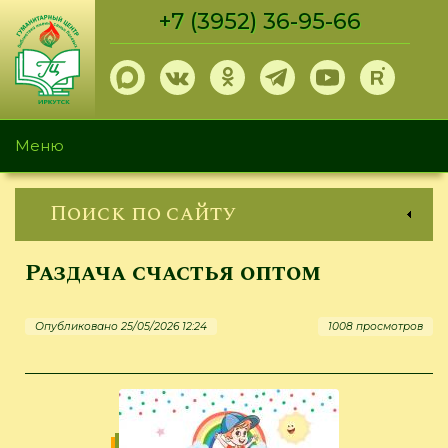
Перейти
+7 (3952) 36-95-66
к
основному
содержанию
Меню
Поиск по сайту
Раздача счастья оптом
Опубликовано 25/05/2026 12:24
1008 просмотров