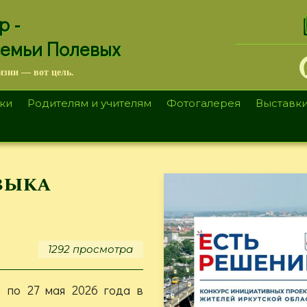
.
р -
семьи Полевых
изни — вот цель.
ки
Родителям и учителям
Фотогалерея
Выставк
зыка
1292 просмотра
я по 27 мая 2026 года в