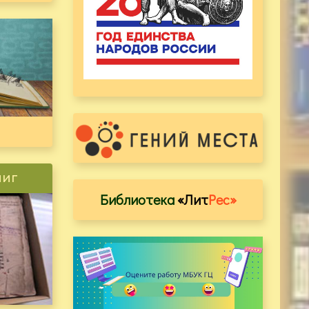
ниг
Библиотека
«Лит
Рес»