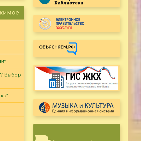
ржимое
чи»
и? Выбор
ка"