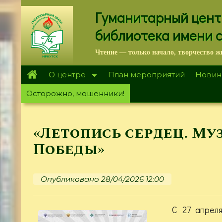
Перейти
Гуманитарный цент
к
основному
библиотека имени 
содержанию
Чтение — только начало, творчество ж
О центре
План мероприятий
Новин
Осторожно, мошенники!
«Летопись сердец. Му
Победы»
Опубликовано 28/04/2026 12:00
С 27 апрел