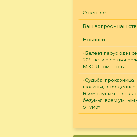
О центре
Ваш вопрос - наш отв
Новинки
«Белеет парус одинок
205-летию со дня ро
М.Ю. Лермонтова
«Судьба, проказница
шалунья, определила 
Всем глупым — счасть
безумья, всем умным
от ума»