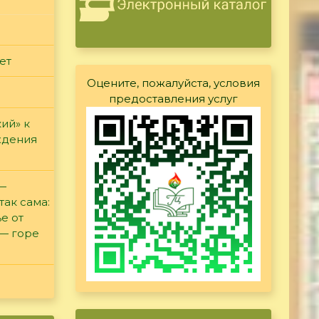
ет
Оцените, пожалуйста, условия
предоставления услуг
ий» к
ждения
 —
так сама:
е от
 — горе