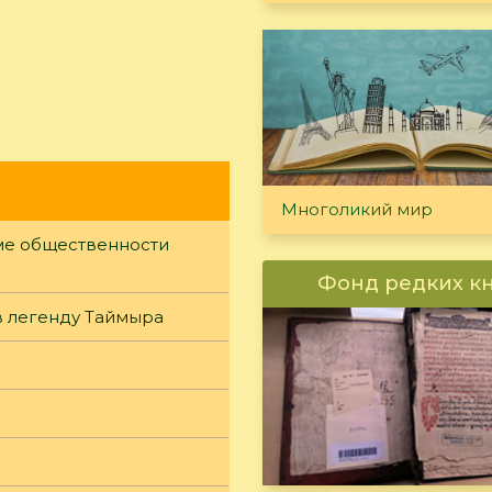
Многоликий мир
уме общественности
Фонд редких к
в легенду Таймыра