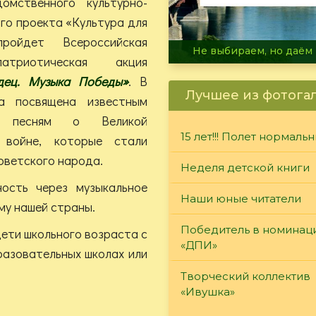
омственного культурно-
го проекта «Культура для
пройдет Всероссийская
В огне не горит, в воде 
атриотическая акция
дец. Музыка Победы»
. В
Лучшее из фотога
а посвящена известным
 песням о Великой
15 лет!!! Полет нормаль
 войне, которые стали
оветского народа.
Неделя детской книги
ость через музыкальное
Наши юные читатели
му нашей страны.
Победитель в номинац
ети школьного возраста с
«ДПИ»
разовательных школах или
Творческий коллектив
«Ивушка»