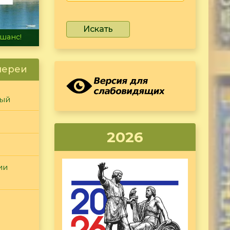
Искать
не тонет
лереи
ный
2026
ии