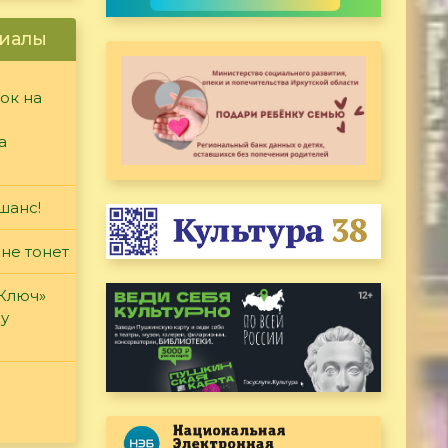
иалы
ок на
а
шанс!
 не тонет
«Ключ»
ду