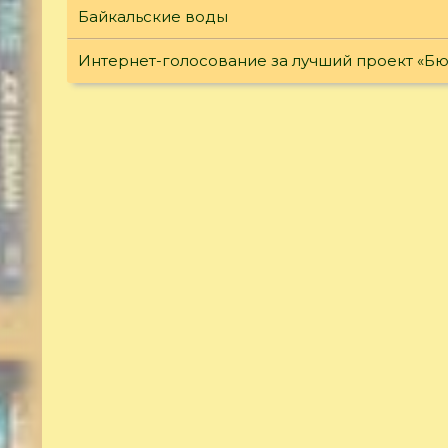
Байкальские воды
Интернет-голосование за лучший проект «Б