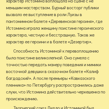
характер Истомина воплощала на сцене с не
меньшим мастерством. Бурный восторг публики
вызвало ее выступление в роли Луизы в
пантомимном балете «Деревенская героиня», где
Истомина играла женщину поистине героического
характера, честную и бесстрашную. Таков же
характер ее героини и в балете «Дезертир».
Способность Истоминой к перевоплощению
была поистине великолепной. Она сумела с
точностью передать манеру поведения и мимики
восточной девушки в сказочном балете «Калиф
багдадский». А после премьеры «Кавказского
пленника» по Петербургу распространились даже
слухи, что Истомина действительно черкешенка по
происхождению.
Творческий союз Дидло и Истоминой был