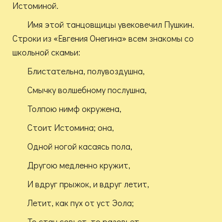
Истоминой.
Имя этой танцовщицы увековечил Пушкин.
Строки из «Евгения Онегина» всем знакомы со
школьной скамьи:
Блистательна, полувоздушна,
Смычку волшебному послушна,
Толпою нимф окружена,
Стоит Истомина; она,
Одной ногой касаясь пола,
Другою медленно кружит,
И вдруг прыжок, и вдруг летит,
Летит, как пух от уст Эола;
То стан совьет, то разовьет,