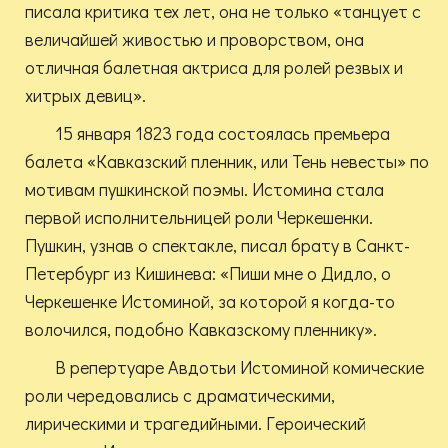
писала критика тех лет, она не только «танцует с
величайшей живостью и проворством, она
отличная балетная актриса для ролей резвых и
хитрых девиц».
15 января 1823 года состоялась премьера
балета «Кавказский пленник, или Тень невесты» по
мотивам пушкинской поэмы. Истомина стала
первой исполнительницей роли Черкешенки.
Пушкин, узнав о спектакле, писал брату в Санкт-
Петербург из Кишинева: «Пиши мне о Дидло, о
Черкешенке Истоминой, за которой я когда-то
волочился, подобно Кавказскому пленнику».
В репертуаре Авдотьи Истоминой комические
роли чередовались с драматическими,
лирическими и трагедийными. Героический