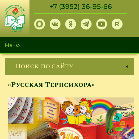
Перейти
+7 (3952) 36-95-66
к
основному
содержанию
Меню
Поиск по сайту
«Русская Терпсихора»