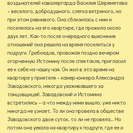
воздыхателей кавалергарда Василия Шереметева
– веселого, добродушного, слегка ветреного, но
при этом ревнивого. Она сблизилась с ним и
поселилась на его квартире, где прожила около
двух лет. Как-то после очередного выяснения
отношений она решила на время поселиться у
подруги. Грибоедов, провожая поздно вечером
огорченную Истомину после спектакля, пригласил
ее к себе на чашку чая. Он жил в это время на
квартире у приятеля – камер-юнкера Александра
Завадовского, некогда ухаживавшего за
танцовщицей. Завадовский и Истомина
встретились – а что между ними вышло, уже никто
никогда не узнает. То ли она провела в обществе
Завадовского двое суток, то ли не провела… Но
потом она уехала на квартиру к подруге, где ее и