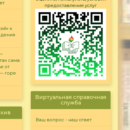
ет
предоставления услуг
ий» к
ждения
 —
так сама:
е от
 — горе
Виртуальная справочная
служба
рхив
Ваш вопрос - наш ответ