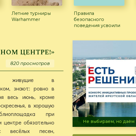
Летние турниры
Правила
Warhammer
безопасного
поведения усвоили
рном центре!»
820 просмотров
а, живущие в
ском, знают: ровно в
я весь июнь, кроме
скресенья, в хорошую
блиоплощадка при
м центре обязательно
В огне не горит, в воде 
с весёлых песен,