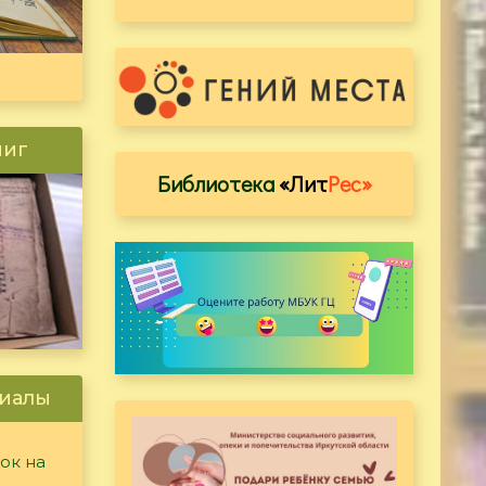
ниг
Библиотека
«Лит
Рес»
иалы
ок на