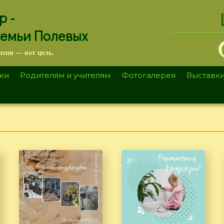
.
р -
семьи Полевых
изни — вот цель.
ки
Родителям и учителям
Фотогалерея
Выставк