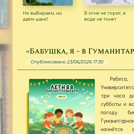
Не выбираем, но
В огне не горит, в
даём шанс!
воде не тонет
«Бабушка, я – в Гуманита
Опубликовано 23/06/2026 17:30
Ребят
Университет
три часа дн
субботы и во
погоду би
Гуманитарно
начнётся 