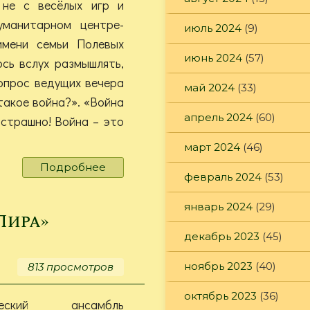
не с весёлых игр и
уманитарном центре-
июль 2024
(9)
имени семьи Полевых
июнь 2024
(57)
сь вслух размышлять,
опрос ведущих вечера
май 2024
(33)
такое война?». «Война
апрель 2024
(60)
 страшно! Война – это
март 2024
(46)
Подробнее
о
февраль 2024
(53)
«Для
того,
январь 2024
(29)
чтобы
Лира»
мы
декабрь 2023
(45)
жили!»
ноябрь 2023
(40)
813 просмотров
октябрь 2023
(36)
ический ансамбль