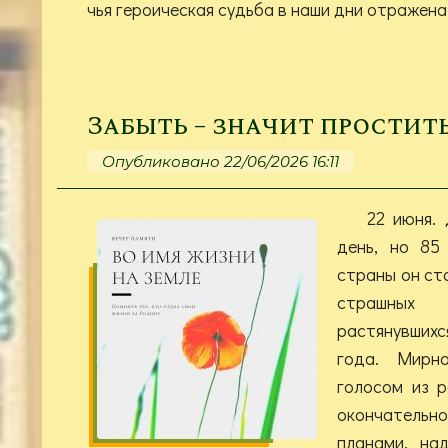
чья героическая судьба в наши дни отражена 
Забыть – значит простит
Опубликовано 22/06/2026 16:11
22 июня.
день, но 85
страны он ст
страшны
растянувших
года. Мирн
голосом из р
окончательн
планами, на