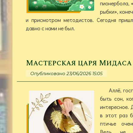
пионербола, 
рыбки», коне
и присмотром методистов. Сегодня пришл
давно с нами не был.
Мастерская царя Мидаса
Опубликовано 23/06/2026 15:05
Аллё, гос
быть сон, к
интересное. 
в этот раз б
птичье очен
Ведь не 