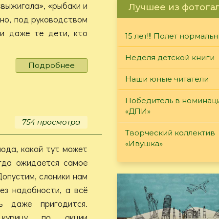
«выжигала», «рыбаки и
Лучшее из фотога
чно, под руководством
и даже те дети, кто
15 лет!!! Полет нормаль
Неделя детской книги
Подробнее
о
«Бабушка,
Наши юные читатели
я
–
Победитель в номинац
в
«ДПИ»
Гуманитарном
754 просмотра
центре!»
Творческий коллектив
«Ивушка»
пода, какой тут может
огда ожидается самое
Допустим, слоники нам
ез надобности, а всё
ь даже пригодится.
курицу по акции