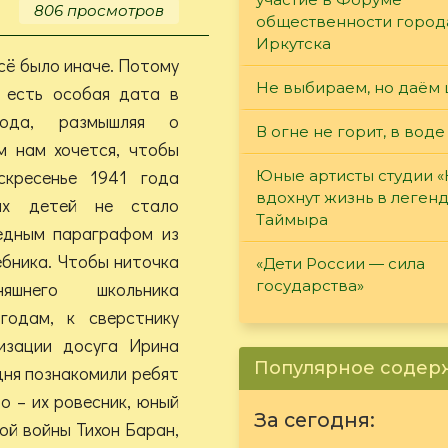
806 просмотров
общественности город
Иркутска
сё было иначе. Потому
Не выбираем, но даём 
и есть особая дата в
рода, размышляя о
В огне не горит, в воде
м нам хочется, чтобы
скресенье 1941 года
Юные артисты студии 
вдохнут жизнь в леген
их детей не стало
Таймыра
едным параграфом из
ебника. Чтобы ниточка
«Дети России — сила
государства»
яшнего школьника
годам, к сверстнику
изации досуга Ирина
Популярное соде
ня познакомили ребят
о – их ровесник, юный
За сегодня:
ой войны Тихон Баран,