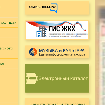
:
 солнца»
тарного
чи»
Оцените, пожалуйста, условия