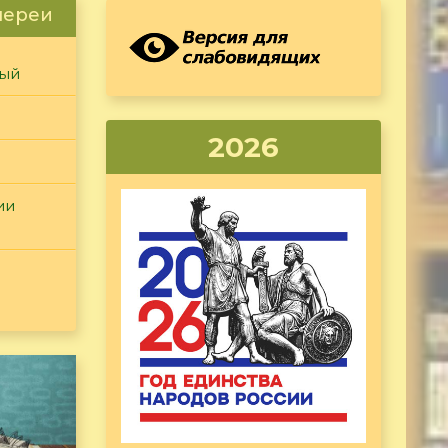
лереи
ный
2026
ии