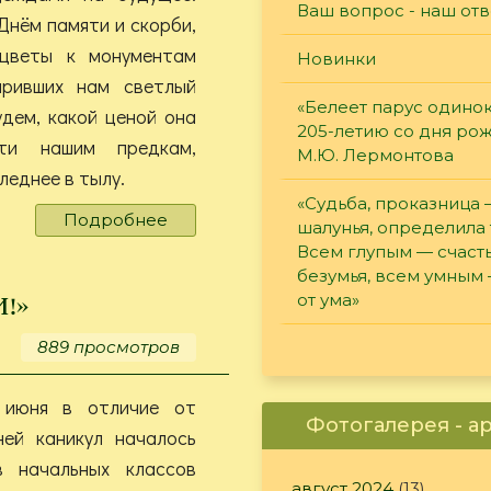
Ваш вопрос - наш отв
Днём памяти и скорби,
 цветы к монументам
Новинки
аривших нам светлый
«Белеет парус одинок
дем, какой ценой она
205-летию со дня ро
ти нашим предкам,
М.Ю. Лермонтова
леднее в тылу.
«Судьба, проказница
Подробнее
о
шалунья, определила 
Забыть
Всем глупым — счасть
–
безумья, всем умным
значит
!»
от ума»
простить
889 просмотров
 июня в отличие от
Фотогалерея - а
ней каникул началось
в начальных классов
август 2024
(13)