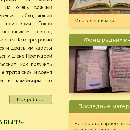
м, но очень важный
ерения, обладающий
Многоликий мир
 свойствами. Такой
источником света,
красен. Как прекрасно
Фонд редких к
тся и драть им хвосты
ься к Елене Премудрой
ъяснит, как получить
не тратя силы и время
ки и комбикорм со
Подробнее
о
Мастерская
Последние матер
царя
Мидаса
абыт!»
Начинается прием заяв
участие в Форуме