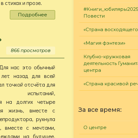
в стихах и прозе.
#Книги_юбиляры2025
Подробнее
о
Повести
«Но
этот
«Страна восходящего
день
ь
июня
«Магия фэнтези»
–
866 просмотров
не
Клубно-кружковая
забыт!»
деятельность Гумани
 Для нас это обычный
центра
 лет назад для всей
ал точкой отсчёта для
«Страна красивой ре
х испытаний,
ся на долгих четыре
За все время:
ая жизнь, вместе с
епродуктора, рухнула
о, вместе с мечтами,
О центре
деждами на будущее.