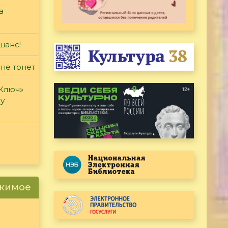
а
шанс!
 не тонет
«Ключ»
ду
ржимое