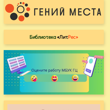
Библиотека
«Лит
Рес»