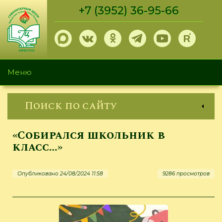
Перейти
+7 (3952) 36-95-66
к
основному
содержанию
Меню
Поиск по сайту
«Собирался школьник в
класс…»
Опубликовано 24/08/2024 11:58
9286 просмотров