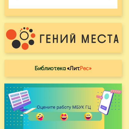
Библиотека
«Лит
Рес»