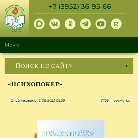
Перейти
+7 (3952) 36-95-66
к
основному
содержанию
Меню
Поиск по сайту
«Психопокер»
Опубликовано 18/08/2023 08:58
37094 просмотра