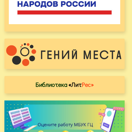
Библиотека
«Лит
Рес»