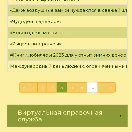
«Даже воздушные замки нуждаются в свежей штук
«Чудодеи шедевров»
«Новогодняя мозаика»
«Рыцарь литературы»
#Книги_юбиляры 2023 для уютных зимних вечеро
Международный день людей с ограниченными в
«
‹
1
2
3
4
5
…
›
»
Виртуальная справочная
служба