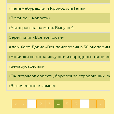
«Папа Чебурашки и Крокодила Гены»
«В эфире – новости»
«Автограф на память». Выпуск 4
Серия книг «Все тонкости»
Адам Харт-Дэвис «Вся психология в 50 эксперимен
«Новинки сектора искусств и народного творчест
«Беларусьфильм»
«Он потрясал совесть, боролся за страдающих, ра
«Высеченные в камне»
«
‹
…
2
3
4
5
6
…
›
»