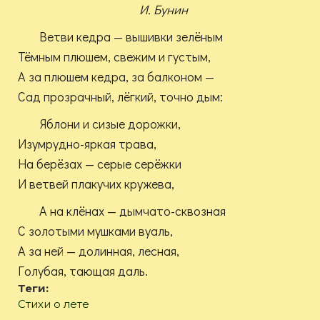
И. Бунин
Ветви кедра — вышивки зелёным
Тёмным плюшем, свежим и густым,
А за плюшем кедра, за балконом —
Сад прозрачный, лёгкий, точно дым:
Яблони и сизые дорожки,
Изумрудно-яркая трава,
На берёзах — серые серёжки
И ветвей плакучих кружева,
А на клёнах — дымчато-сквозная
С золотыми мушками вуаль,
А за ней — долинная, лесная,
Голубая, тающая даль.
Теги:
Стихи о лете