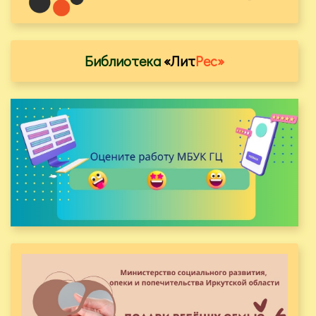
Библиотека
«Лит
Рес»