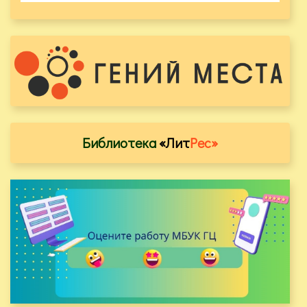
Библиотека
«Лит
Рес»