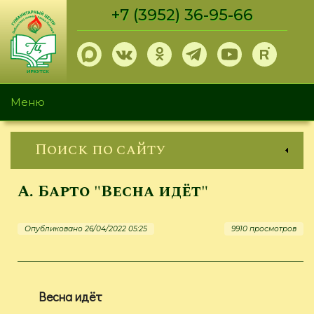
Перейти
+7 (3952) 36-95-66
к
основному
содержанию
Меню
Поиск по сайту
А. Барто "Весна идёт"
Опубликовано 26/04/2022 05:25
9910 просмотров
Весна идёт