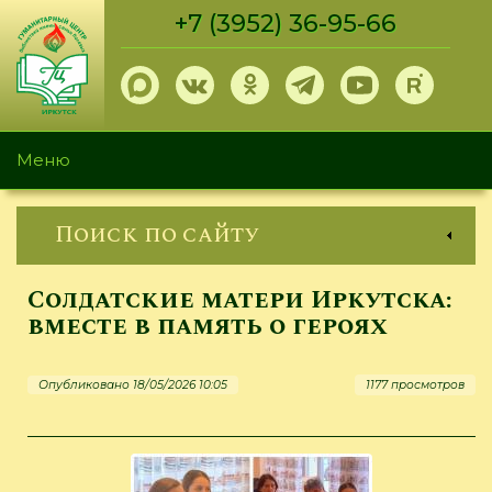
Перейти
+7 (3952) 36-95-66
к
основному
содержанию
Меню
Поиск по сайту
Солдатские матери Иркутска:
вместе в память о героях
Опубликовано 18/05/2026 10:05
1177 просмотров