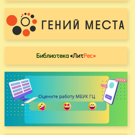
Библиотека
«Лит
Рес»